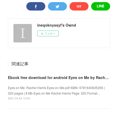
ineqoknyssyf's Ownd
フォロー
関連記事
Ebook free download for android Eyes on Me by Rachel Harris 9781640635265
Eyes on Me. Rachel Harris Eyes-on-Me.pdf ISBN: 9781640635265 |
320 pages | 8 Mb Eyes on Me Rachel Harris Page: 320 Format...
2021.04.24 10:00