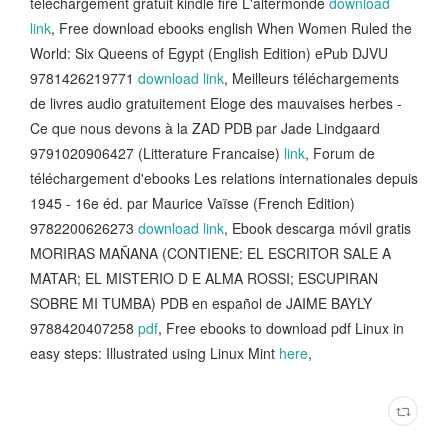
téléchargement gratuit kindle fire L'altermonde
download
link
, Free download ebooks english When Women Ruled the
World: Six Queens of Egypt (English Edition) ePub DJVU
9781426219771
download link
, Meilleurs téléchargements
de livres audio gratuitement Eloge des mauvaises herbes -
Ce que nous devons à la ZAD PDB par Jade Lindgaard
9791020906427 (Litterature Francaise)
link
, Forum de
téléchargement d'ebooks Les relations internationales depuis
1945 - 16e éd. par Maurice Vaïsse (French Edition)
9782200626273
download link
, Ebook descarga móvil gratis
MORIRAS MAÑANA (CONTIENE: EL ESCRITOR SALE A
MATAR; EL MISTERIO D E ALMA ROSSI; ESCUPIRAN
SOBRE MI TUMBA) PDB en español de JAIME BAYLY
9788420407258
pdf
, Free ebooks to download pdf Linux in
easy steps: Illustrated using Linux Mint
here
,