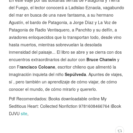
del Fuego, el lector conocerá a Ladislao Eznaola, vagabundo
del mar en busca de una nave fantasma, a su hermano
Agustín, el bardo de Patagonia, a Jorge Díaz y La Voz de
Patagonia de Radio Ventisquero, a Panchito y su delfín, a
aviadores enloquecidos que lo transportan todo, desde vino
hasta muertos, mientras sobrevuelan la desolada
inmensidad del paisaje... El libro se abre y se cierra con dos
encuentros extraordinarios del autor con
Bruce Chatwin
y
con F
rancisco Coloane
, escritor chileno que alimentó la
imaginación inquieta del niño
Sepúlveda
. Apuntes de viajes,
sí , pero también un aprendizaje de cómo viajar, de cómo
conocer el mundo, de cómo mirarlo y quererlo.
Pdf Recomendados: Books downloadable online My
Seditious Heart: Collected Nonfiction 9781608466764 iBook
DJVU
site
,