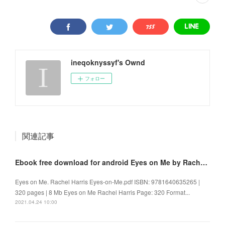
ineqoknyssyf's Ownd
フォロー
関連記事
Ebook free download for android Eyes on Me by Rachel Harris 9781640635265
Eyes on Me. Rachel Harris Eyes-on-Me.pdf ISBN: 9781640635265 |
320 pages | 8 Mb Eyes on Me Rachel Harris Page: 320 Format...
2021.04.24 10:00